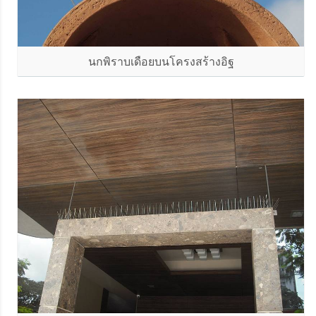
นกพิราบเดือยบนโครงสร้างอิฐ