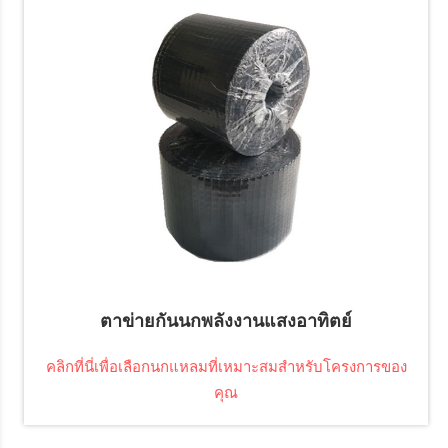
ตาข่ายกันนกพลังงานแสงอาทิตย์
คลิกที่นี่เพื่อเลือกนกแหลมที่เหมาะสมสำหรับโครงการของ
คุณ