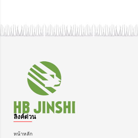
ลิงค์ด่วน
หน้าหลัก