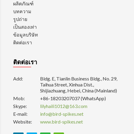
ผลิตภัณฑ์
บทความ
รูปถ่าย
เป็นสองเท่า
ข้อมูลบริษัท
ติดต่อเรา
ติดต่อเรา
Add:
Bldg. E, Tianlin Business Bldg., No. 29,
Taihua Street, Xinhua Dist.,
Shijiazhuang, Hebei, China (Mainland)
Mob:
+86-18203207037 (WhatsApp)
Skype:
lilyhaili1012@163.com
E-mail:
info@bird-spikes.net
Website:
www.bird-spikes.net