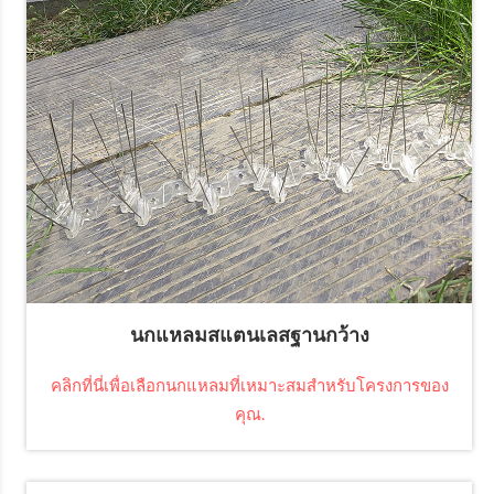
นกแหลมสแตนเลสฐานกว้าง
คลิกที่นี่เพื่อเลือกนกแหลมที่เหมาะสมสำหรับโครงการของ
คุณ.