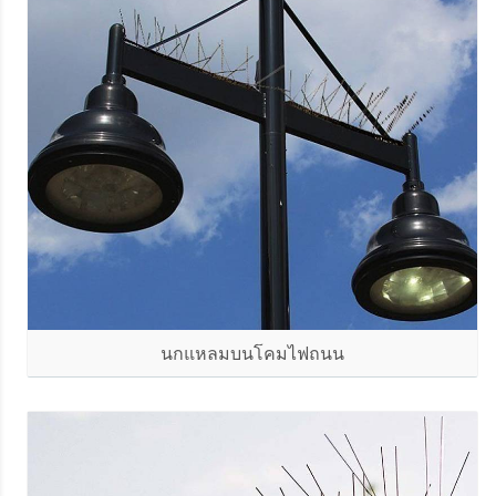
นกแหลมบนโคมไฟถนน