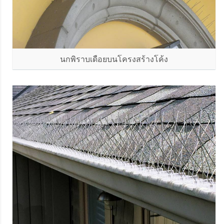
นกพิราบเดือยบนโครงสร้างโค้ง