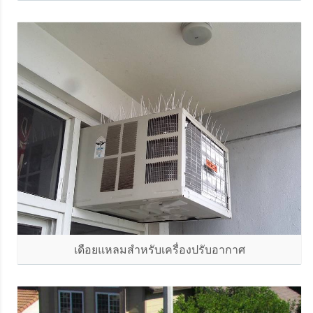
เดือยแหลมสำหรับเครื่องปรับอากาศ