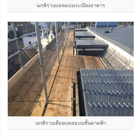
นกพิราบแหลมบนระเบียงอาคาร
นกพิราบเดือยแหลมบนชั้นดาดฟ้า